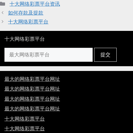
分
十大网络彩票平台资讯
类
如何存款及提款
十大网络彩票平台
十大网络彩票平台
最大的网络彩票平台网址
最大的网络彩票平台网址
最大的网络彩票平台网址
最大的网络彩票平台网址
十大网络彩票平台
十大网络彩票平台