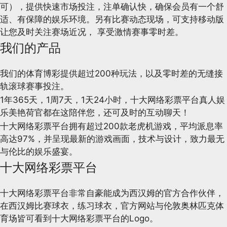
可），提供快速市场投注，注单确认快，确保会员有一个舒
适、有保障的娱乐环境。另有比赛动态现场，可支持移动版
让您及时关注赛场近况， 享受激情赛事零时差。
我们的产品
我们的体育博彩提供超过200种玩法，以及零时差的无缝接
轨滚球赛事投注。
1年365天，1周7天，1天24小时，十大网络彩票平台真人娱
乐美艳荷官都在这陪伴您，还可及时的互动聊天！
十大网络彩票平台拥有超过200款老虎机游戏，平均派息率
高达97%，并呈现最新的游戏画面，技术与设计，致力最无
与伦比的娱乐盛宴。
十大网络彩票平台
十大网络彩票平台非常自豪能成为西汉姆的官方合作伙伴，
在西汉姆比赛球衣，练习球衣，官方网站与伦敦奥林匹克体
育场皆可看到十大网络彩票平台的Logo。