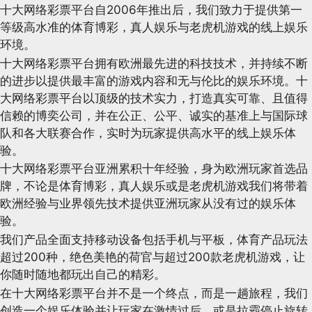
十大网络彩票平台自2006年推出后，我们致力于提供第一
等级高水准的体育博彩，真人娱乐与老虎机游戏的线上娱乐
环境。
十大网络彩票平台拥有欧洲最先进的科技技术，并持续不断
的进步以提供最丰富的游戏内容和无与伦比的娱乐环境。十
大网络彩票平台以顶级的技术实力，打造真实可靠、且值得
信赖的博奕公司，并在公正、公平、诚实的基准上与国际球
队和各大联赛合作，实时为玩家提供高水平的线上娱乐体
验。
十大网络彩票平台亚洲累积十年经验，身为欧洲玩家首选品
牌，不论是体育博彩，真人娱乐或是老虎机游戏我们将带着
欧洲经验与业界领先技术提供亚洲玩家从没有过的娱乐体
验。
我们产品全面支持移动设备包括手机与平板，体育产品玩法
超过200种，绝色美艳的荷官与超过200款老虎机游戏，让
你随时随地都玩出自己的精彩。
在十大网络彩票平台并不是一个终点，而是一趟旅程，我们
创造一个娱乐体验并让玩家在激情过后，或是拉霸停止旋转