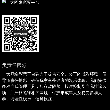
负责任博彩
十大网络彩票平台致力于提供安全、公正的博彩环境，倡
导
负责任博彩
，确保玩家享受健康的娱乐体验。我们提供
多种自我管理工具，如存款限额、投注控制及自我排除选
项，并严格遵守相关法规，保护未成年人及易受影响人
群。请理性娱乐，适度投注。