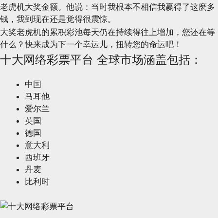
老虎机大奖金额。他说：当时我根本不相信我赢得了这麽多
钱，我到现在还是觉得很震惊。
大奖老虎机的累积彩池每天仍在持续得往上增加，您还在等
什么？快来成为下一个幸运儿，扭转您的命运吧！
十大网络彩票平台 全球市场涵盖包括：
中国
马耳他
爱尔兰
英国
德国
意大利
西班牙
丹麦
比利时