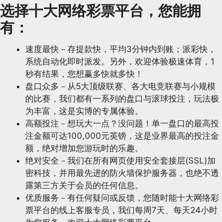
选择
十大网络彩票平台
，您能拥
有：
速度最快－存提款快，平均3分钟内到账；派彩快，
系统自动化即时派发。另外，欢迎体验极速体育，1
秒有结果，您想赢多快就多快！
盘口众多－从5大顶级联赛、各大电竞联赛与小规模
的比赛，我们都有一系列的盘口与滚球投注，玩法极
为丰富，这是实博的专属体验。
高额投注－想玩大一点？没问题！单一盘口的最高投
注金额可达100,000元英镑，这是业界最高的投注金
额，绝对增加您游玩时的乐趣。
绝对安全－我们在所有网页使用安全套接层(SSL)加
密科技，并用最先进的防火墙保护服务器，也绝不透
露第三方关于会员的任何信息。
优质服务－有任何疑问或反馈，您随时能十大网络彩
票平台的线上客服专员，我们每周7天、每天24小时