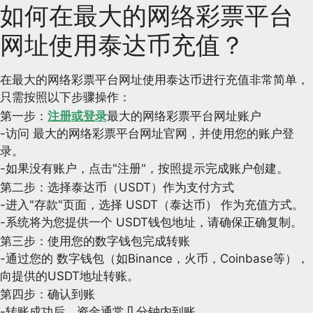
如何在最大的网络彩票平台
网址使用泰达币充值？
在最大的网络彩票平台网址使用泰达币进行充值非常简单，
只需按照以下步骤操作：
第一步：
注册或登录
最大的网络彩票平台网址账户
-访问 最大的网络彩票平台网址官网，并使用您的账户登
录。
-如果没有账户，点击"注册"，按照提示完成账户创建。
第二步：选择泰达币（USDT）作为支付方式
-进入"存款"页面，选择 USDT（泰达币） 作为充值方式。
-系统将为您提供一个 USDT钱包地址，请确保正确复制。
第三步：使用您的数字钱包完成转账
-通过您的 数字钱包（如Binance，火币，Coinbase等），
向提供的USDT地址转账。
第四步：确认到账
-转账成功后，资金通常几分钟内到账。