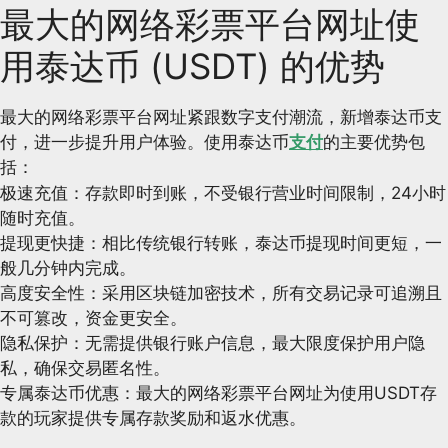
最大的网络彩票平台网址使
用泰达币 (USDT) 的优势
最大的网络彩票平台网址紧跟数字支付潮流，新增泰达币支
付，进一步提升用户体验。使用泰达币
支付
的主要优势包
括：
极速充值：存款即时到账，不受银行营业时间限制，24小时
随时充值。
提现更快捷：相比传统银行转账，泰达币提现时间更短，一
般几分钟内完成。
高度安全性：采用区块链加密技术，所有交易记录可追溯且
不可篡改，资金更安全。
隐私保护：无需提供银行账户信息，最大限度保护用户隐
私，确保交易匿名性。
专属泰达币优惠：最大的网络彩票平台网址为使用USDT存
款的玩家提供专属存款奖励和返水优惠。