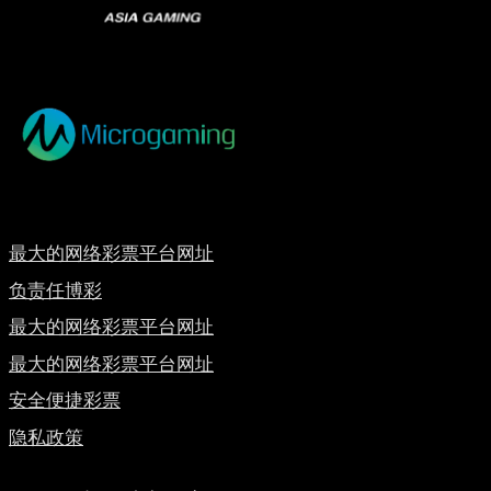
最大的网络彩票平台网址
负责任博彩
最大的网络彩票平台网址
最大的网络彩票平台网址
安全便捷彩票
隐私政策