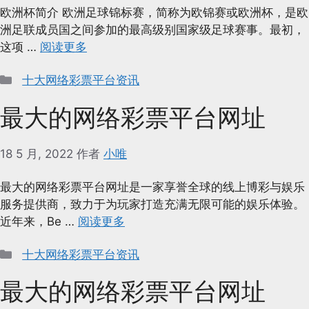
欧洲杯简介 欧洲足球锦标赛，简称为欧锦赛或欧洲杯，是欧
洲足联成员国之间参加的最高级别国家级足球赛事。最初，
这项 …
阅读更多
分
十大网络彩票平台资讯
类
最大的网络彩票平台网址
18 5 月, 2022
作者
小唯
最大的网络彩票平台网址是一家享誉全球的线上博彩与娱乐
服务提供商，致力于为玩家打造充满无限可能的娱乐体验。
近年来，Be …
阅读更多
分
十大网络彩票平台资讯
类
最大的网络彩票平台网址