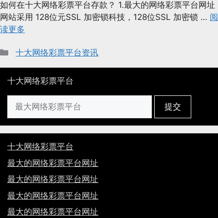
如何在十大网络彩票平台存款？ 1.最大的网络彩票平台网址
网站采用 128位元SSL 加密锁科技，128位SSL 加密锁 …
阅
读更多
分
十大网络彩票平台资讯
类
十大网络彩票平台
十大网络彩票平台
最大的网络彩票平台网址
最大的网络彩票平台网址
最大的网络彩票平台网址
最大的网络彩票平台网址