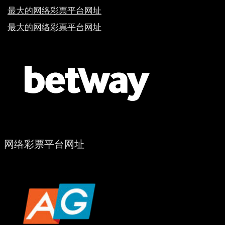
最大的网络彩票平台网址
最大的网络彩票平台网址
网络彩票平台网址