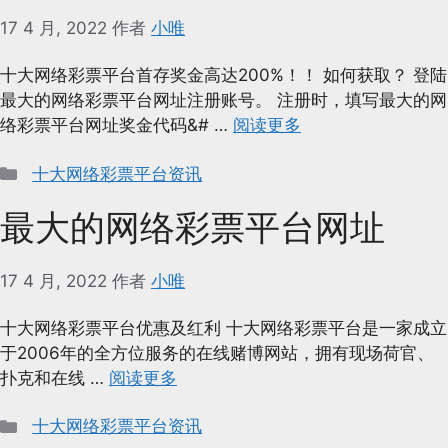
17 4 月, 2022
作者
小唯
十大网络彩票平台首存奖金高达200%！！ 如何获取？ 登陆
最大的网络彩票平台网址注册账号。 注册时，填写最大的网
络彩票平台网址奖金代码&# …
阅读更多
分
十大网络彩票平台资讯
类
最大的网络彩票平台网址
17 4 月, 2022
作者
小唯
十大网络彩票平台优惠及红利 十大网络彩票平台是一家成立
于2006年的全方位服务的在线赌博网站，拥有现场荷官、
扑克和在线 …
阅读更多
分
十大网络彩票平台资讯
类