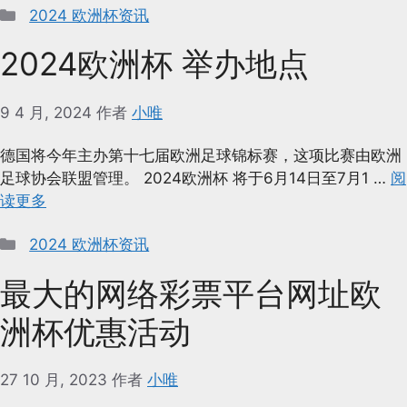
分
2024 欧洲杯资讯
类
2024欧洲杯 举办地点
9 4 月, 2024
作者
小唯
德国将今年主办第十七届欧洲足球锦标赛，这项比赛由欧洲
足球协会联盟管理。 2024欧洲杯 将于6月14日至7月1 …
阅
读更多
分
2024 欧洲杯资讯
类
最大的网络彩票平台网址欧
洲杯优惠活动
27 10 月, 2023
作者
小唯